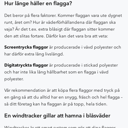
Hur länge håller en flagga?
Det beror på flera faktorer. Kommer flaggan vara ute dygnet
runt, året om? Hur är väderförhållandena där flaggan ska
vaja? Är det t.ex. extra blåsigt där flaggan sitter kommer
den att slitas fortare. Därför kan det vara bra att veta:
Screentrycka flaggor
är producerade i vävd polyester och
har därför extra lång livslängd.
Digitatryckta flaggor
är producerade i stickad polyester
och har inte lika lång hållbarhet som en flagga i vävd
polyester.
Vår rekommendation är att köpa flera flaggor med tryck på
en gång så att du alltid har en snygg, fräsch och hel flagga –
så ditt företag kan ha flaggan är på topp, hela tiden.
En windtracker gillar att hamna i blåsväder
Windtracker är ett smart system som gör att dina flaggor