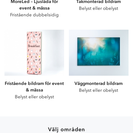
MoreLed – Ljuslåda för
Takmonterad bildram
g
event & mässa
f
Belyst eller obelyst
ö
Fristående dubbelsidig
r
v
å
r
d
e
n
E
n
g
å
n
g
Fristående bildram för event
Väggmonterad bildram
s
& mässa
Belyst eller obelyst
f
Belyst eller obelyst
ö
r
k
l
ä
Välj områden
d