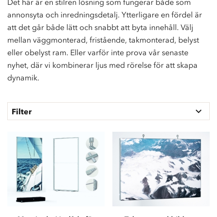
Det här är en stilren lösning som fungerar både som
annonsyta och inredningsdetalj. Ytterligare en fördel är
att det går både lätt och snabbt att byta innehåll. Välj
mellan väggmonterad, fristående, takmonterad, belyst
eller obelyst ram. Eller varför inte prova vår senaste
nyhet, där vi kombinerar ljus med rörelse för att skapa
dynamik.
Filter
S
k
y
d
d
s
u
t
r
u
s
t
n
i
n