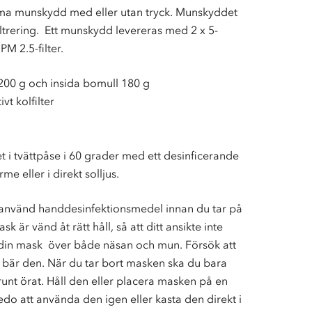
äma munskydd med eller utan tryck. Munskyddet
iltrering. Ett munskydd levereras med 2 x 5-
M 2.5-filter.
 200 g och insida bomull 180 g
vt kolfilter
 i tvättpåse i 60 grader med ett desinficerande
e eller i direkt solljus.
r använd handdesinfektionsmedel innan du tar på
sk är vänd åt rätt håll, så att ditt ansikte inte
 din mask över både näsan och mun. Försök att
u bär den. När du tar bort masken ska du bara
runt örat. Håll den eller placera masken på en
 redo att använda den igen eller kasta den direkt i