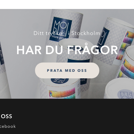
Ditt tryckeri i Stockholm
HAR DU FRÅGOR
PRATA MED OSS
 OSS
cebook