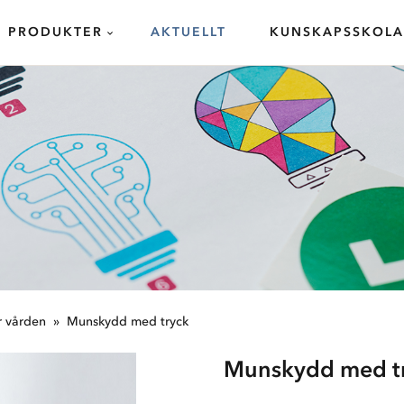
PRODUKTER
AKTUELLT
KUNSKAPSSKOL
TRYCKMATERIAL - GUIDER
r vården
Munskydd med tryck
Munskydd med t