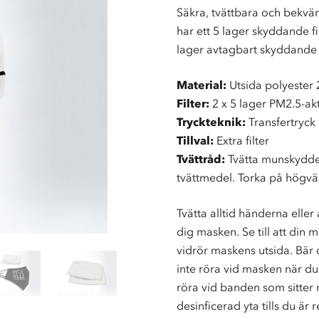
Säkra, tvättbara och bekv
har ett 5 lager skyddande f
lager avtagbart skyddande P
Material:
Utsida polyester
Filter:
2 x 5 lager PM2.5-akti
Tryckteknik:
Transfertryck
Tillval:
Extra filter
Tvättråd:
Tvätta munskyddet
tvättmedel. Torka på högvärm
Tvätta alltid händerna elle
dig masken. Se till att din ma
vidrör maskens utsida. Bär
inte röra vid masken när d
röra vid banden som sitter 
desinficerad yta tills du är