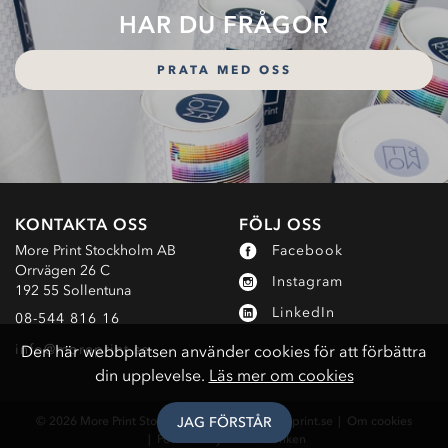
HAR DU FRÅGOR
PRATA MED OSS
KONTAKTA OSS
FÖLJ OSS
More Print Stockholm AB
Facebook
Orrvägen 26 C
Instagram
192 55 Sollentuna
LinkedIn
08-544 816 16
info@moreprint.se
Den här webbplatsen använder cookies för att förbättra
din upplevelse.
Läs mer om cookies
© 2026 More Print Stockholm AB
info@moreprint.se
Om cookies
JAG FÖRSTÅR
Powered by Webbfabriken