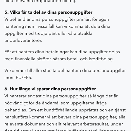
rikta relevanta erbjudanden till dig.
5. Vilka får ta del av dina personuppgifter
Vi behandlar dina personuppgifter primärt för egen
hantering men i vissa fall kan vi komma att dela dina
uppgifter med tredje part eller våra utvalda
underleverantörer.
För att hantera dina betalningar kan dina uppgifter delas
med finansiella aktörer, såsom betal- och kreditbolag.
Vi kommer till allra största del hantera dina personuppgifter
inom EU/EES.
6. Hur länge vi sparar dina personuppgifter
Vi hanterar endast dina personuppgifter så länge det är
nödvändigt för de ändamål som uppgifterna ifråga
behandlas. Om ett kundförhållande upprättas och en tjänst
har slutförts kommer vi att bevara dina personuppgifter, alla
relevanta dokument och allt relevant arbetsresultat, under
den tid som vi anser vara lämplig för den särskilda typen av