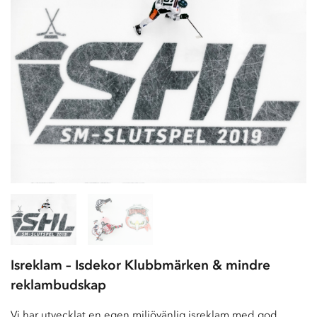
Isreklam – Isdekor Klubbmärken & mindre
reklambudskap
Vi har utvecklat en egen miljövänlig isreklam med god